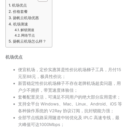
机场优点
价格套餐
扬帆云机场优惠
机场测速
解锁测速
网络节点
扬帆云机场怎么样？
机场优点
便宜机场，定价实惠算是性价比机场梯子工具，月付15
元至88元，极具性价比；
新晋稳定性价比机场梯子不存在老牌机场超卖问题，用
户少不拥挤，带宽速度体验佳；
套餐配置灵活，可满足不同用户的绝大部分应用需求；
支持全平台 Windows、Mac、Linux、Android、iOS 等
各种操作系统的 V2Ray 协议订阅，抗封锁能力强；
全部节点线路采用隧道中转优化及 IPLC 高速专线，最
大峰值可达1000Mbps；