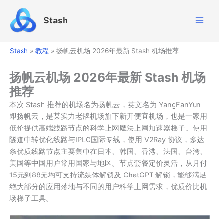
跳
至
Stash
内
容
Stash
»
教程
»
扬帆云机场 2026年最新 Stash 机场推荐
扬帆云机场 2026年最新 Stash 机场
推荐
本次 Stash 推荐的机场名为扬帆云，英文名为 YangFanYun
即扬帆云，是某实力老牌机场旗下新开便宜机场，也是一家用
低价提供高端线路节点的科学上网魔法上网加速器梯子。使用
隧道中转优化线路与IPLC国际专线，使用 V2Ray 协议，多达
条优质线路节点主要集中在日本、韩国、香港、法国、台湾、
美国等中国用户常用国家与地区。节点套餐定价灵活，从月付
15元到88元均可支持流媒体解锁及 ChatGPT 解锁，能够满足
绝大部分的应用落地与不同的用户科学上网需求，优质价比机
场梯子工具。