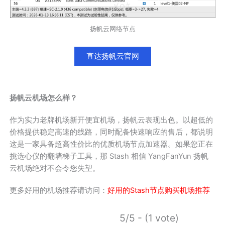
扬帆云网络节点
直达扬帆云官网
扬帆云机场怎么样？
作为实力老牌机场新开便宜机场，扬帆云表现出色。以超低的
价格提供稳定高速的线路，同时配备快速响应的售后，都说明
这是一家具备超高性价比的优质机场节点加速器。如果您正在
挑选心仪的翻墙梯子工具，那 Stash 相信 YangFanYun 扬帆
云机场绝对不会令您失望。
更多好用的机场推荐请访问：
好用的Stash节点购买机场推荐
5/5 - (1 vote)