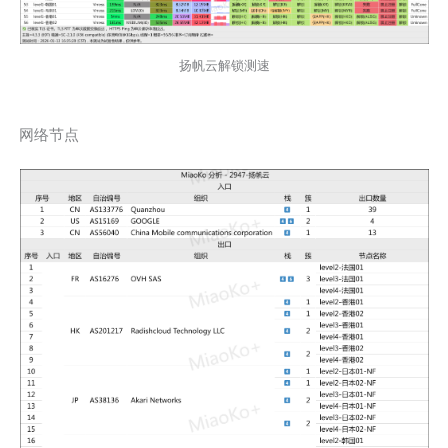
扬帆云解锁测速
网络节点