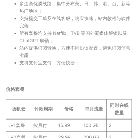
多达条优质线路，集中分布美、日、韩、港、台、新等
热门地区；
支持提交工单及在线客服，响应快速，站内教程与软件
完善；
所有套餐均支持 Netflix、TVB 等国外流媒体解锁以及
ChatGPT 解锁；
站内提供订阅转换，方便不同协议配置，避免订阅信息
泄露；
支持支付宝支付，方便快捷；
价格套餐
同时在线
扬帆云
付款周期
价格
每月流量
数量
LV1套餐
按月付
15.99
100 GB
2
LV2套餐
按月付
29.99
200 GB
3